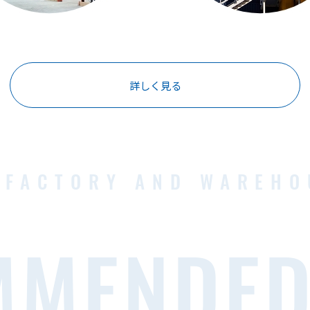
詳しく見る
 FACTORY AND WAREH
MMENDED