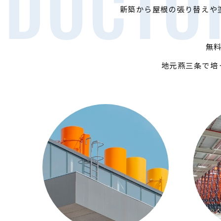
DOCTO
新築から屋根の張り替えや
無
地元燕三条で培